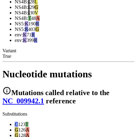
NS4B
:
-
28
L
NS4B
:
-
29
G
NS4B
:
-
30
V
NS4B
:
T
48
A
NS5
:
K
190
R
NS5
:
R
403
G
env
:
K
71
R
env
:
K
399
R
Variant
True
Nucleotide mutations
Mutations
called relative to the
NC_009942.1
reference
Substitutions
C
123
T
G
126
A
G
128
A