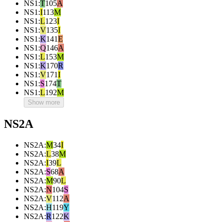
NS1
:
T
105
A
NS1
:
I
113
M
NS1
:
L
123
I
NS1
:
V
135
I
NS1
:
K
141
E
NS1
:
Q
146
A
NS1
:
L
153
M
NS1
:
K
170
R
NS1
:
V
171
I
NS1
:
S
174
T
NS1
:
L
192
M
Show more
NS2A
NS2A
:
M
34
I
NS2A
:
L
38
M
NS2A
:
I
39
L
NS2A
:
S
68
A
NS2A
:
M
90
L
NS2A
:
N
104
S
NS2A
:
V
112
A
NS2A
:
H
119
Y
NS2A
:
R
122
K