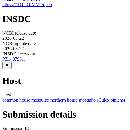
https://#TODO-MVP/open
INSDC
NCBI release date
2026-03-22
NCBI update date
2026-03-22
INSDC accession
PZ143793.1
Host
Host
common house mosquito; northern house mosquito (Culex pipiens)
Submission details
Submission ID