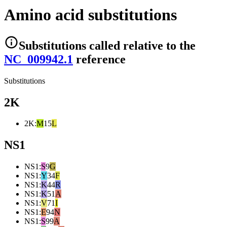
Amino acid substitutions
Substitutions
called relative to the
NC_009942.1
reference
Substitutions
2K
2K
:
M
15
L
NS1
NS1
:
S
9
G
NS1
:
Y
34
F
NS1
:
K
44
R
NS1
:
K
51
A
NS1
:
V
71
I
NS1
:
E
94
N
NS1
:
S
99
A