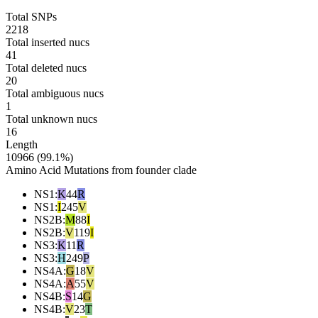
Total SNPs
2218
Total inserted nucs
41
Total deleted nucs
20
Total ambiguous nucs
1
Total unknown nucs
16
Length
10966 (99.1%)
Amino Acid Mutations from founder clade
NS1
:
K
44
R
NS1
:
I
245
V
NS2B
:
M
88
I
NS2B
:
V
119
I
NS3
:
K
11
R
NS3
:
H
249
P
NS4A
:
G
18
V
NS4A
:
A
55
V
NS4B
:
S
14
G
NS4B
:
V
23
T