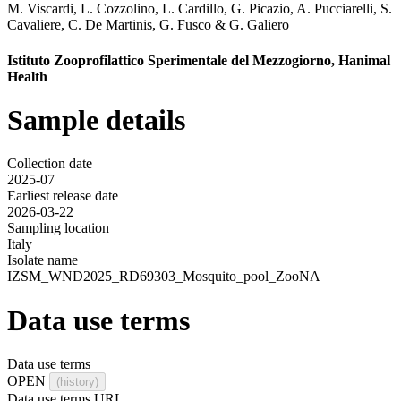
M. Viscardi
,
L. Cozzolino
,
L. Cardillo
,
G. Picazio
,
A. Pucciarelli
,
S.
Cavaliere
,
C. De Martinis
,
G. Fusco
&
G. Galiero
Istituto Zooprofilattico Sperimentale del Mezzogiorno, Hanimal
Health
Sample details
Collection date
2025-07
Earliest release date
2026-03-22
Sampling location
Italy
Isolate name
IZSM_WND2025_RD69303_Mosquito_pool_ZooNA
Data use terms
Data use terms
OPEN
(history)
Data use terms URL