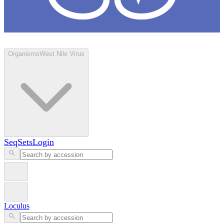
Loculus
Organisms
West Nile Virus
SeqSets
Login
Loculus