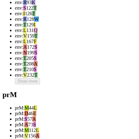
env
:
R
93
K
env
:
S
122
T
env
:
I
126
T
env
:
R
128
W
env
:
T
129
I
env
:
L
131
Q
env
:
V
159
T
env
:
L
167
F
env
:
A
172
S
env
:
N
199
S
env
:
T
205
S
env
:
T
208
A
env
:
T
210
S
env
:
V
232
T
Show more
prM
prM
:
M
44
L
prM
:
D
46
E
prM
:
S
57
A
prM
:
A
73
S
prM
:
M
112
L
prM
:
V
156
A