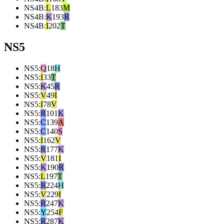
NS4B
:
L
183
M
NS4B
:
K
193
R
NS4B
:
I
202
T
NS5
NS5
:
Q
18
H
NS5
:
I
33
T
NS5
:
K
45
R
NS5
:
V
49
I
NS5
:
I
78
V
NS5
:
R
101
K
NS5
:
C
139
A
NS5
:
C
140
S
NS5
:
I
162
V
NS5
:
R
177
K
NS5
:
V
181
I
NS5
:
K
190
R
NS5
:
L
197
T
NS5
:
R
224
H
NS5
:
V
229
I
NS5
:
R
247
K
NS5
:
Y
254
F
NS5
:
R
287
K