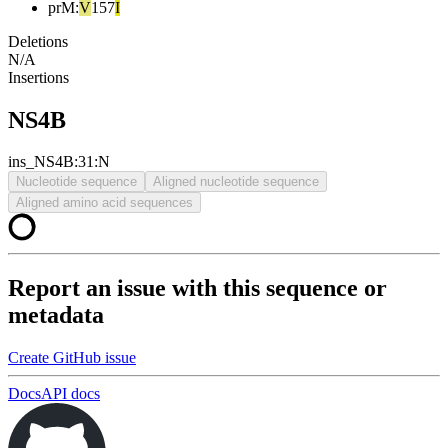
prM
:
V
157
I
Deletions
N/A
Insertions
NS4B
ins_NS4B:31:N
Nucleotide sequence
Aligned nucleotide sequence
Aligned amino acid sequences
Report an issue with this sequence or
metadata
Create GitHub issue
Docs
API docs