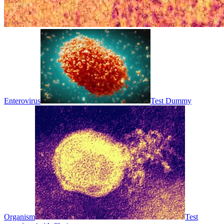
Enterovirus
Test Dummy
Organism
Test