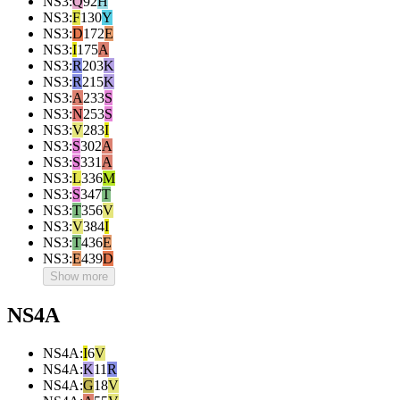
NS3
:
Q
92
H
NS3
:
F
130
Y
NS3
:
D
172
E
NS3
:
I
175
A
NS3
:
R
203
K
NS3
:
R
215
K
NS3
:
A
233
S
NS3
:
N
253
S
NS3
:
V
283
I
NS3
:
S
302
A
NS3
:
S
331
A
NS3
:
L
336
M
NS3
:
S
347
T
NS3
:
T
356
V
NS3
:
V
384
I
NS3
:
T
436
E
NS3
:
E
439
D
Show more
NS4A
NS4A
:
I
6
V
NS4A
:
K
11
R
NS4A
:
G
18
V