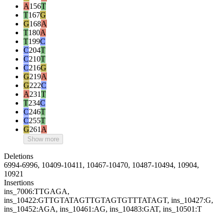
A
156
T
T
167
G
G
168
A
T
180
A
T
199
C
C
204
T
C
210
T
C
216
G
G
219
A
G
222
C
A
231
T
T
234
C
C
246
T
C
255
T
G
261
A
Show more
Deletions
6994-6996, 10409-10411, 10467-10470, 10487-10494, 10904,
10921
Insertions
ins_7006:TTGAGA,
ins_10422:GTTGTATAGTTGTAGTGTTTATAGT, ins_10427:G,
ins_10452:AGA, ins_10461:AG, ins_10483:GAT, ins_10501:T