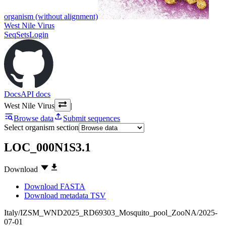
organism (without alignment)
West Nile Virus
SeqSets
Login
Docs
API docs
West Nile Virus
|
Browse data
Submit sequences
Select organism section
LOC_000N1S3.1
Download
Download FASTA
Download metadata TSV
Italy/IZSM_WND2025_RD69303_Mosquito_pool_ZooNA/2025-
07-01