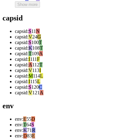
Show more
capsid
capsid
:
S
11
N
capsid
:
V
24
G
capsid
:
S
100
T
capsid
:
K
108
T
capsid
:
T
109
A
capsid
:
I
111
F
capsid
:
A
112
T
capsid
:
V
113
I
capsid
:
M
114
L
capsid
:
I
115
L
capsid
:
S
120
C
capsid
:
V
121
A
env
env
:
E
55
D
env
:
T
64
S
env
:
K
71
R
env
:
D
83
E