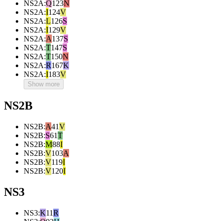
NS2A
:
Q
123
N
NS2A
:
I
124
V
NS2A
:
L
126
S
NS2A
:
I
129
V
NS2A
:
A
137
S
NS2A
:
T
147
S
NS2A
:
T
150
N
NS2A
:
R
167
K
NS2A
:
I
183
V
Show more
NS2B
NS2B
:
A
41
V
NS2B
:
S
61
T
NS2B
:
M
88
I
NS2B
:
V
103
A
NS2B
:
V
119
I
NS2B
:
V
120
I
NS3
NS3
:
K
11
R