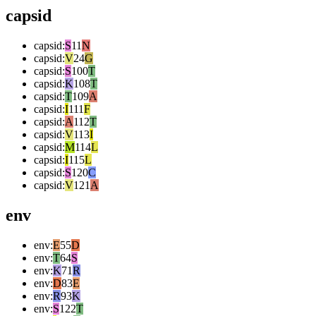
capsid
capsid
:
S
11
N
capsid
:
V
24
G
capsid
:
S
100
T
capsid
:
K
108
T
capsid
:
T
109
A
capsid
:
I
111
F
capsid
:
A
112
T
capsid
:
V
113
I
capsid
:
M
114
L
capsid
:
I
115
L
capsid
:
S
120
C
capsid
:
V
121
A
env
env
:
E
55
D
env
:
T
64
S
env
:
K
71
R
env
:
D
83
E
env
:
R
93
K
env
:
S
122
T