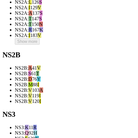
NS2A
:
L
126
S
NS2A
:
I
129
V
NS2A
:
A
137
S
NS2A
:
T
147
S
NS2A
:
T
150
N
NS2A
:
R
167
K
NS2A
:
I
183
V
Show more
NS2B
NS2B
:
A
41
V
NS2B
:
S
61
T
NS2B
:
D
76
Y
NS2B
:
M
88
I
NS2B
:
V
103
A
NS2B
:
V
119
I
NS2B
:
V
120
I
NS3
NS3
:
K
11
R
NS3
:
Q
92
H