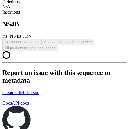
Deletions
N/A
Insertions
NS4B
ins_NS4B:31:N
Nucleotide sequence
Aligned nucleotide sequence
Aligned amino acid sequences
Report an issue with this sequence or
metadata
Create GitHub issue
Docs
API docs