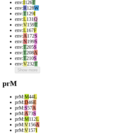
env
:
I
126
T
env
:
R
128
W
env
:
T
129
I
env
:
L
131
Q
env
:
V
159
T
env
:
L
167
F
env
:
A
172
S
env
:
N
199
S
env
:
T
205
S
env
:
T
208
A
env
:
T
210
S
env
:
V
232
T
Show more
prM
prM
:
M
44
L
prM
:
D
46
E
prM
:
S
57
A
prM
:
A
73
S
prM
:
M
112
L
prM
:
V
156
A
prM
:
V
157
I