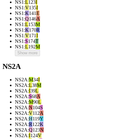
NS1
:
L
123
I
NS1
:
V
135
I
NS1
:
K
141
E
NS1
:
Q
146
A
NS1
:
L
153
M
NS1
:
K
170
R
NS1
:
V
171
I
NS1
:
S
174
T
NS1
:
L
192
M
Show more
NS2A
NS2A
:
M
34
I
NS2A
:
L
38
M
NS2A
:
I
39
L
NS2A
:
S
68
A
NS2A
:
M
90
L
NS2A
:
N
104
S
NS2A
:
V
112
A
NS2A
:
H
119
Y
NS2A
:
R
122
K
NS2A
:
Q
123
N
NS2A
:
I
124
V