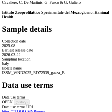
Cavaliere
,
C. De Martinis
,
G. Fusco
&
G. Galiero
Istituto Zooprofilattico Sperimentale del Mezzogiorno, Hanimal
Health
Sample details
Collection date
2025-08
Earliest release date
2026-03-22
Sampling location
Italy
Isolate name
IZSM_WND2025_RD72539_gazza_B
Data use terms
Data use terms
OPEN
(history)
Data use terms URL
https://#TODO-MVP/open