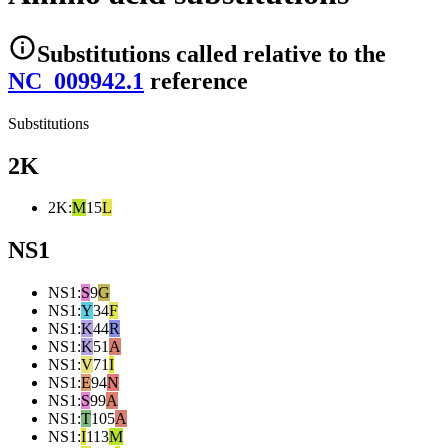
Substitutions
called relative to the
NC_009942.1
reference
Substitutions
2K
2K
:
M
15
L
NS1
NS1
:
S
9
G
NS1
:
Y
34
F
NS1
:
K
44
R
NS1
:
K
51
A
NS1
:
V
71
I
NS1
:
E
94
N
NS1
:
S
99
A
NS1
:
T
105
A
NS1
:
I
113
M