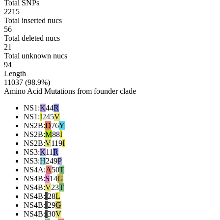
Total SNPs
2215
Total inserted nucs
56
Total deleted nucs
21
Total unknown nucs
94
Length
11037 (98.9%)
Amino Acid Mutations from founder clade
NS1
:
K
44
R
NS1
:
I
245
V
NS2B
:
D
76
Y
NS2B
:
M
88
I
NS2B
:
V
119
I
NS3
:
K
11
R
NS3
:
H
249
P
NS4A
:
A
50
T
NS4B
:
S
14
G
NS4B
:
V
23
T
NS4B
:
-
28
L
NS4B
:
-
29
G
NS4B
:
-
30
V