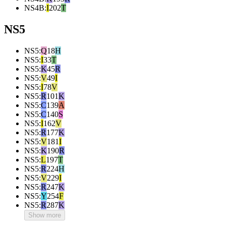
NS4B
:
I
202
T
NS5
NS5
:
Q
18
H
NS5
:
I
33
T
NS5
:
K
45
R
NS5
:
V
49
I
NS5
:
I
78
V
NS5
:
R
101
K
NS5
:
C
139
A
NS5
:
C
140
S
NS5
:
I
162
V
NS5
:
R
177
K
NS5
:
V
181
I
NS5
:
K
190
R
NS5
:
L
197
T
NS5
:
R
224
H
NS5
:
V
229
I
NS5
:
R
247
K
NS5
:
Y
254
F
NS5
:
R
287
K
Show more