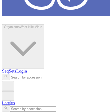
Loculus
Organisms
West Nile Virus
SeqSets
Login
Loculus