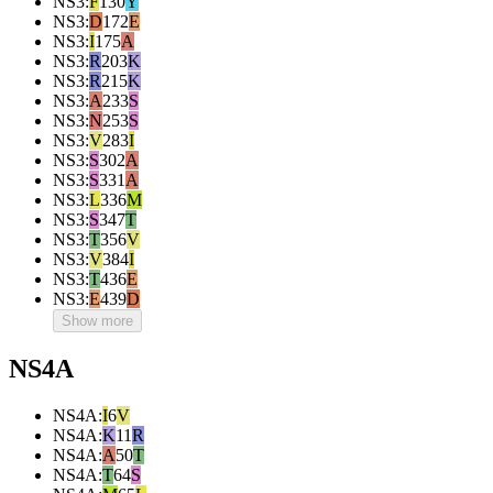
NS3
:
F
130
Y
NS3
:
D
172
E
NS3
:
I
175
A
NS3
:
R
203
K
NS3
:
R
215
K
NS3
:
A
233
S
NS3
:
N
253
S
NS3
:
V
283
I
NS3
:
S
302
A
NS3
:
S
331
A
NS3
:
L
336
M
NS3
:
S
347
T
NS3
:
T
356
V
NS3
:
V
384
I
NS3
:
T
436
E
NS3
:
E
439
D
Show more
NS4A
NS4A
:
I
6
V
NS4A
:
K
11
R
NS4A
:
A
50
T
NS4A
:
T
64
S