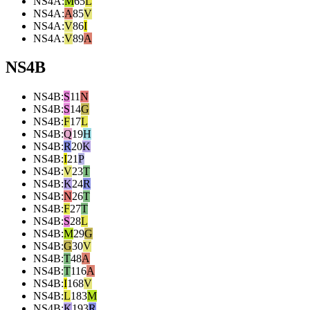
NS4A
:
M
65
L
NS4A
:
A
85
V
NS4A
:
V
86
I
NS4A
:
V
89
A
NS4B
NS4B
:
S
11
N
NS4B
:
S
14
G
NS4B
:
F
17
L
NS4B
:
Q
19
H
NS4B
:
R
20
K
NS4B
:
I
21
P
NS4B
:
V
23
T
NS4B
:
K
24
R
NS4B
:
N
26
T
NS4B
:
F
27
T
NS4B
:
S
28
L
NS4B
:
M
29
G
NS4B
:
G
30
V
NS4B
:
T
48
A
NS4B
:
T
116
A
NS4B
:
I
168
V
NS4B
:
L
183
M
NS4B
:
K
193
R