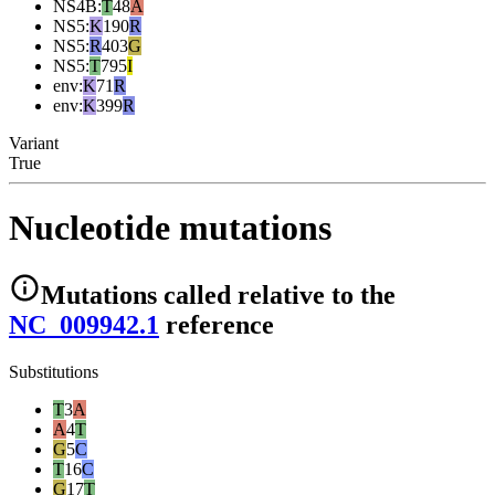
NS4B
:
T
48
A
NS5
:
K
190
R
NS5
:
R
403
G
NS5
:
T
795
I
env
:
K
71
R
env
:
K
399
R
Variant
True
Nucleotide mutations
Mutations
called relative to the
NC_009942.1
reference
Substitutions
T
3
A
A
4
T
G
5
C
T
16
C
G
17
T