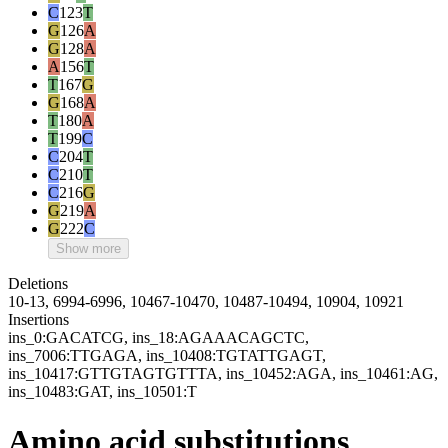
C
123
T
G
126
A
G
128
A
A
156
T
T
167
G
G
168
A
T
180
A
T
199
C
C
204
T
C
210
T
C
216
G
G
219
A
G
222
C
Show more
Deletions
10-13, 6994-6996, 10467-10470, 10487-10494, 10904, 10921
Insertions
ins_0:GACATCG, ins_18:AGAAACAGCTC,
ins_7006:TTGAGA, ins_10408:TGTATTGAGT,
ins_10417:GTTGTAGTGTTTA, ins_10452:AGA, ins_10461:AG,
ins_10483:GAT, ins_10501:T
Amino acid substitutions