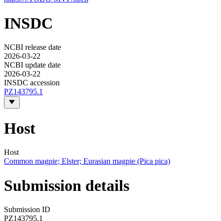
INSDC
NCBI release date
2026-03-22
NCBI update date
2026-03-22
INSDC accession
PZ143795.1
Host
Host
Common magpie; Elster; Eurasian magpie (Pica pica)
Submission details
Submission ID
PZ143795.1