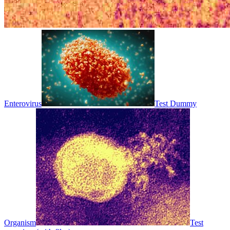
Enterovirus
Test Dummy
Organism
Test