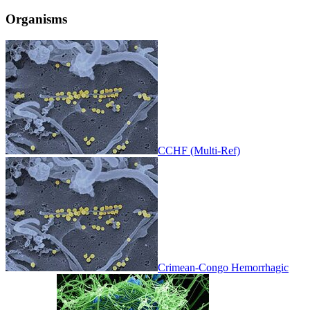
Organisms
CCHF (Multi-Ref)
Crimean-Congo Hemorrhagic