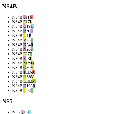
NS4B
NS4B
:
S
11
N
NS4B
:
F
17
L
NS4B
:
Q
19
H
NS4B
:
R
20
K
NS4B
:
I
21
P
NS4B
:
V
23
T
NS4B
:
K
24
R
NS4B
:
N
26
T
NS4B
:
F
27
T
NS4B
:
S
28
L
NS4B
:
M
29
G
NS4B
:
G
30
V
NS4B
:
T
116
A
NS4B
:
I
168
V
NS4B
:
L
183
M
NS4B
:
K
193
R
NS4B
:
I
202
T
NS5
NS5
:
Q
18
H