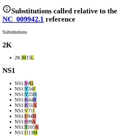
Substitutions
called relative to the
NC_009942.1
reference
Substitutions
2K
2K
:
M
15
L
NS1
NS1
:
S
9
G
NS1
:
Y
34
F
NS1
:
Y
35
H
NS1
:
K
44
R
NS1
:
K
51
A
NS1
:
V
71
I
NS1
:
E
94
N
NS1
:
S
99
A
NS1
:
T
105
A
NS1
:
I
113
M