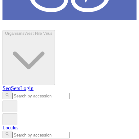
Loculus
Organisms
West Nile Virus
SeqSets
Login
Loculus