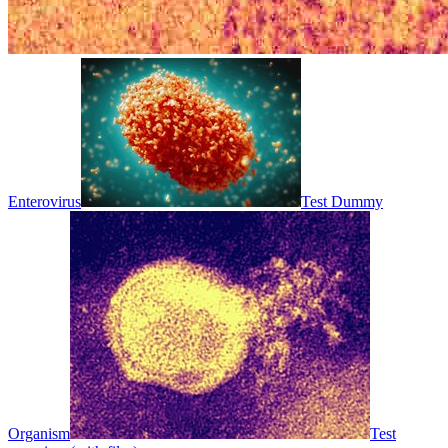
Enterovirus
Test Dummy
Organism
Test