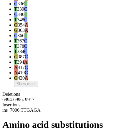
C
336
T
T
339
C
C
340
T
T
348
C
G
354
A
G
363
A
C
366
T
T
367
C
T
378
C
T
384
C
G
387
C
T
394
A
A
417
C
A
419
C
G
420
A
Show more
Deletions
6994-6996, 9917
Insertions
ins_7006:TTGAGA
Amino acid substitutions