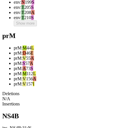
env
:
N
199
S
env
:
T
205
S
env
:
T
208
A
env
:
T
210
S
Show more
prM
prM
:
M
44
L
prM
:
D
46
E
prM
:
V
55
A
prM
:
S
57
A
prM
:
A
73
S
prM
:
M
112
L
prM
:
V
156
A
prM
:
V
157
I
Deletions
N/A
Insertions
NS4B
ins_NS4B:31:N