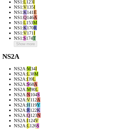
NS1
:
L
123
I
NS1
:
V
135
I
NS1
:
K
141
E
NS1
:
Q
146
A
NS1
:
L
153
M
NS1
:
K
170
R
NS1
:
V
171
I
NS1
:
S
174
T
Show more
NS2A
NS2A
:
M
34
I
NS2A
:
L
38
M
NS2A
:
I
39
L
NS2A
:
S
68
A
NS2A
:
M
90
L
NS2A
:
N
104
S
NS2A
:
V
112
A
NS2A
:
H
119
Y
NS2A
:
R
122
K
NS2A
:
Q
123
N
NS2A
:
I
124
V
NS2A
:
L
126
S