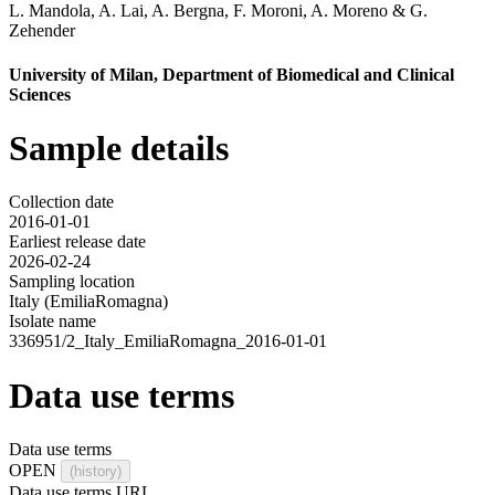
L. Mandola
,
A. Lai
,
A. Bergna
,
F. Moroni
,
A. Moreno
&
G.
Zehender
University of Milan, Department of Biomedical and Clinical
Sciences
Sample details
Collection date
2016-01-01
Earliest release date
2026-02-24
Sampling location
Italy (EmiliaRomagna)
Isolate name
336951/2_Italy_EmiliaRomagna_2016-01-01
Data use terms
Data use terms
OPEN
(history)
Data use terms URL