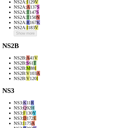
NS2A
:
I
129
V
NS2A
:
A
137
S
NS2A
:
T
147
S
NS2A
:
T
150
N
NS2A
:
R
167
K
NS2A
:
I
183
V
Show more
NS2B
NS2B
:
A
41
V
NS2B
:
S
61
T
NS2B
:
M
88
I
NS2B
:
V
103
A
NS2B
:
V
120
I
NS3
NS3
:
K
11
R
NS3
:
Q
92
H
NS3
:
F
130
Y
NS3
:
D
172
E
NS3
:
I
175
A