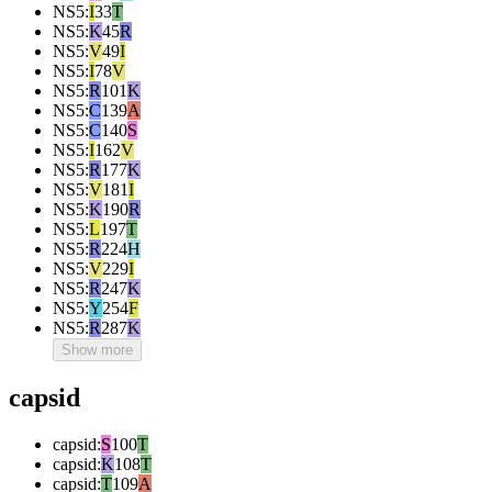
NS5
:
I
33
T
NS5
:
K
45
R
NS5
:
V
49
I
NS5
:
I
78
V
NS5
:
R
101
K
NS5
:
C
139
A
NS5
:
C
140
S
NS5
:
I
162
V
NS5
:
R
177
K
NS5
:
V
181
I
NS5
:
K
190
R
NS5
:
L
197
T
NS5
:
R
224
H
NS5
:
V
229
I
NS5
:
R
247
K
NS5
:
Y
254
F
NS5
:
R
287
K
Show more
capsid
capsid
:
S
100
T
capsid
:
K
108
T
capsid
:
T
109
A