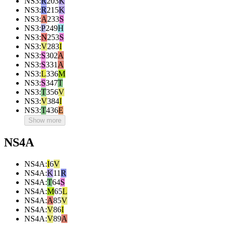
NS3
:
R
203
K
NS3
:
R
215
K
NS3
:
A
233
S
NS3
:
P
249
H
NS3
:
N
253
S
NS3
:
V
283
I
NS3
:
S
302
A
NS3
:
S
331
A
NS3
:
L
336
M
NS3
:
S
347
T
NS3
:
T
356
V
NS3
:
V
384
I
NS3
:
T
436
E
Show more
NS4A
NS4A
:
I
6
V
NS4A
:
K
11
R
NS4A
:
T
64
S
NS4A
:
M
65
L
NS4A
:
A
85
V
NS4A
:
V
86
I
NS4A
:
V
89
A