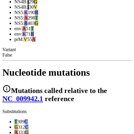
NS4B
:
-
29
G
NS4B
:
-
30
V
NS5
:
K
190
R
NS5
:
A
298
T
NS5
:
R
403
G
env
:
A
51
T
env
:
K
71
R
prM
:
V
55
A
Variant
False
Nucleotide mutations
Mutations
called relative to the
NC_009942.1
reference
Substitutions
T
309
C
G
312
C
A
333
G