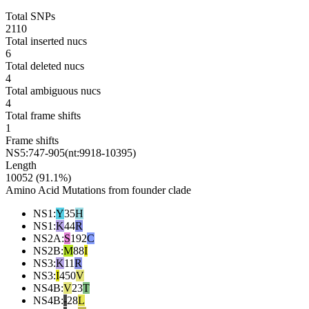
Total SNPs
2110
Total inserted nucs
6
Total deleted nucs
4
Total ambiguous nucs
4
Total frame shifts
1
Frame shifts
NS5:747-905(nt:9918-10395)
Length
10052 (91.1%)
Amino Acid Mutations from founder clade
NS1
:
Y
35
H
NS1
:
K
44
R
NS2A
:
S
192
C
NS2B
:
M
88
I
NS3
:
K
11
R
NS3
:
I
450
V
NS4B
:
V
23
T
NS4B
:
-
28
L