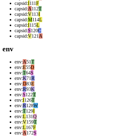
capsid
:
I
111
F
capsid
:
A
112
T
capsid
:
V
113
I
capsid
:
M
114
L
capsid
:
I
115
L
capsid
:
S
120
C
capsid
:
V
121
A
env
env
:
A
51
T
env
:
E
55
D
env
:
T
64
S
env
:
K
71
R
env
:
D
83
E
env
:
R
93
K
env
:
S
122
T
env
:
I
126
T
env
:
R
128
W
env
:
T
129
I
env
:
L
131
Q
env
:
V
159
T
env
:
L
167
F
env
:
A
172
S