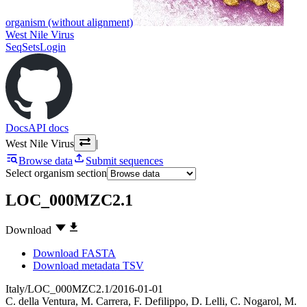
organism (without alignment)
West Nile Virus
SeqSets
Login
Docs
API docs
West Nile Virus
|
Browse data
Submit sequences
Select organism section
LOC_000MZC2.1
Download
Download FASTA
Download metadata TSV
Italy/LOC_000MZC2.1/2016-01-01
C. della Ventura
,
M. Carrera
,
F. Defilippo
,
D. Lelli
,
C. Nogarol
,
M.