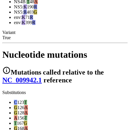
NS4B
:
T
48
A
NS5
:
K
190
R
NS5
:
R
403
G
env
:
K
71
R
env
:
K
399
R
Variant
True
Nucleotide mutations
Mutations
called relative to the
NC_009942.1
reference
Substitutions
C
123
T
G
126
A
G
128
A
A
156
T
T
167
G
G
168
A