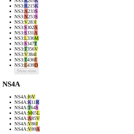
NS3
:
R
203
K
NS3
:
R
215
K
NS3
:
A
233
S
NS3
:
N
253
S
NS3
:
V
283
I
NS3
:
S
302
A
NS3
:
S
331
A
NS3
:
L
336
M
NS3
:
S
347
T
NS3
:
T
356
V
NS3
:
V
384
I
NS3
:
T
436
E
NS3
:
E
439
D
Show more
NS4A
NS4A
:
I
6
V
NS4A
:
K
11
R
NS4A
:
T
64
S
NS4A
:
M
65
L
NS4A
:
A
85
V
NS4A
:
V
86
I
NS4A
:
V
89
A