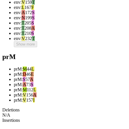
env
:
V
159
T
env
:
L
167
F
env
:
A
172
S
env
:
N
199
S
env
:
T
205
S
env
:
T
208
A
env
:
T
210
S
env
:
V
232
T
Show more
prM
prM
:
M
44
L
prM
:
D
46
E
prM
:
S
57
A
prM
:
A
73
S
prM
:
M
112
L
prM
:
V
156
A
prM
:
V
157
I
Deletions
N/A
Insertions