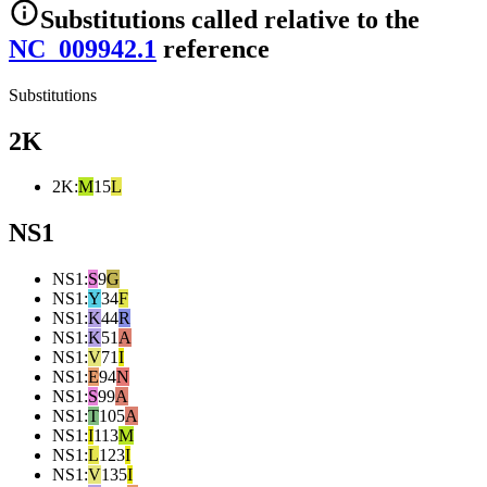
Substitutions
called relative to the
NC_009942.1
reference
Substitutions
2K
2K
:
M
15
L
NS1
NS1
:
S
9
G
NS1
:
Y
34
F
NS1
:
K
44
R
NS1
:
K
51
A
NS1
:
V
71
I
NS1
:
E
94
N
NS1
:
S
99
A
NS1
:
T
105
A
NS1
:
I
113
M
NS1
:
L
123
I
NS1
:
V
135
I