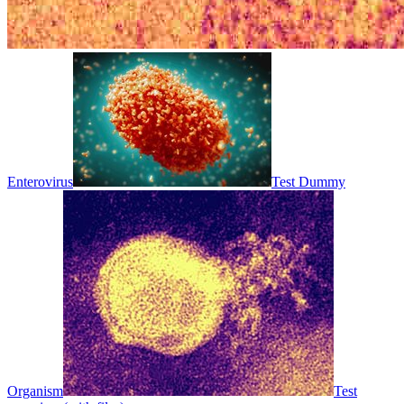
Enterovirus
Test Dummy
Organism
Test