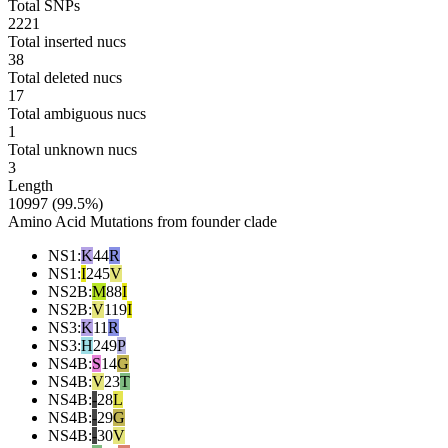
Total SNPs
2221
Total inserted nucs
38
Total deleted nucs
17
Total ambiguous nucs
1
Total unknown nucs
3
Length
10997 (99.5%)
Amino Acid Mutations from founder clade
NS1
:
K
44
R
NS1
:
I
245
V
NS2B
:
M
88
I
NS2B
:
V
119
I
NS3
:
K
11
R
NS3
:
H
249
P
NS4B
:
S
14
G
NS4B
:
V
23
T
NS4B
:
-
28
L
NS4B
:
-
29
G
NS4B
:
-
30
V