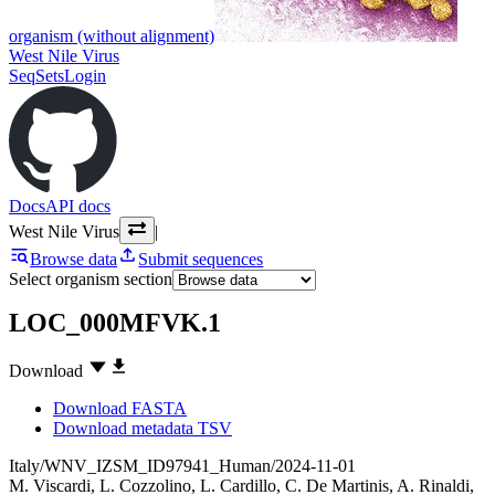
organism (without alignment)
West Nile Virus
SeqSets
Login
Docs
API docs
West Nile Virus
|
Browse data
Submit sequences
Select organism section
LOC_000MFVK.1
Download
Download FASTA
Download metadata TSV
Italy/WNV_IZSM_ID97941_Human/2024-11-01
M. Viscardi
,
L. Cozzolino
,
L. Cardillo
,
C. De Martinis
,
A. Rinaldi
,