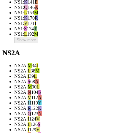
NS1
:
K
141
E
NS1
:
Q
146
A
NS1
:
L
153
M
NS1
:
K
170
R
NS1
:
V
171
I
NS1
:
S
174
T
NS1
:
L
192
M
Show more
NS2A
NS2A
:
M
34
I
NS2A
:
L
38
M
NS2A
:
I
39
L
NS2A
:
S
68
A
NS2A
:
M
90
L
NS2A
:
N
104
S
NS2A
:
V
112
A
NS2A
:
H
119
Y
NS2A
:
R
122
K
NS2A
:
Q
123
N
NS2A
:
I
124
V
NS2A
:
L
126
S
NS2A
:
I
129
V