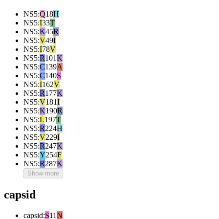
NS5
:
Q
18
H
NS5
:
I
33
T
NS5
:
K
45
R
NS5
:
V
49
I
NS5
:
I
78
V
NS5
:
R
101
K
NS5
:
C
139
A
NS5
:
C
140
S
NS5
:
I
162
V
NS5
:
R
177
K
NS5
:
V
181
I
NS5
:
K
190
R
NS5
:
L
197
T
NS5
:
R
224
H
NS5
:
V
229
I
NS5
:
R
247
K
NS5
:
Y
254
F
NS5
:
R
287
K
Show more
capsid
capsid
:
S
11
N