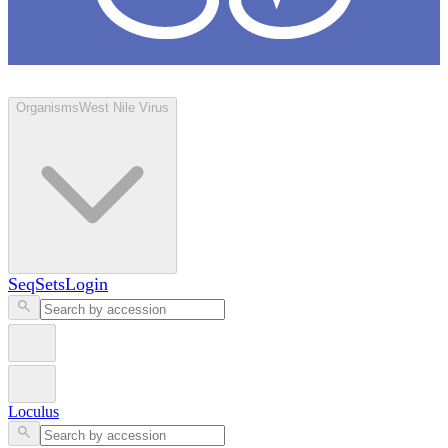
Loculus
Organisms
West Nile Virus
SeqSets
Login
Loculus