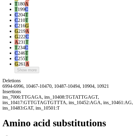
T
180
A
T
199
C
C
204
T
C
210
T
C
216
G
G
219
A
G
222
C
A
231
T
T
234
C
C
246
T
C
255
T
G
261
A
Show more
Deletions
6994-6996, 10467-10470, 10487-10494, 10904, 10921
Insertions
ins_7006:TTGAGA, ins_10408:TGTATTGAGT,
ins_10417:GTTGTAGTGTTTA, ins_10452:AGA, ins_10461:AG,
ins_10483:GAT, ins_10501:T
Amino acid substitutions