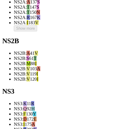
NS2A
:
A
137
S
NS2A
:
T
147
S
NS2A
:
T
150
N
NS2A
:
R
167
K
NS2A
:
I
183
V
Show more
NS2B
NS2B
:
A
41
V
NS2B
:
S
61
T
NS2B
:
M
88
I
NS2B
:
V
103
A
NS2B
:
V
119
I
NS2B
:
V
120
I
NS3
NS3
:
K
11
R
NS3
:
Q
92
H
NS3
:
F
130
Y
NS3
:
D
172
E
NS3
:
I
175
A