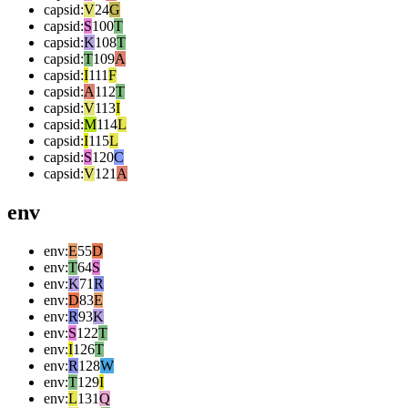
capsid
:
V
24
G
capsid
:
S
100
T
capsid
:
K
108
T
capsid
:
T
109
A
capsid
:
I
111
F
capsid
:
A
112
T
capsid
:
V
113
I
capsid
:
M
114
L
capsid
:
I
115
L
capsid
:
S
120
C
capsid
:
V
121
A
env
env
:
E
55
D
env
:
T
64
S
env
:
K
71
R
env
:
D
83
E
env
:
R
93
K
env
:
S
122
T
env
:
I
126
T
env
:
R
128
W
env
:
T
129
I
env
:
L
131
Q