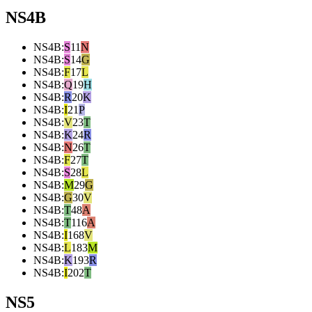
NS4B
NS4B
:
S
11
N
NS4B
:
S
14
G
NS4B
:
F
17
L
NS4B
:
Q
19
H
NS4B
:
R
20
K
NS4B
:
I
21
P
NS4B
:
V
23
T
NS4B
:
K
24
R
NS4B
:
N
26
T
NS4B
:
F
27
T
NS4B
:
S
28
L
NS4B
:
M
29
G
NS4B
:
G
30
V
NS4B
:
T
48
A
NS4B
:
T
116
A
NS4B
:
I
168
V
NS4B
:
L
183
M
NS4B
:
K
193
R
NS4B
:
I
202
T
NS5