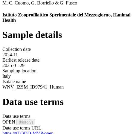
M. C. Cuomo
,
G. Borriello
&
G. Fusco
Istituto Zooprofilattico Sperimentale del Mezzogiorno, Hanimal
Health
Sample details
Collection date
2024-11
Earliest release date
2025-01-29
Sampling location
Italy
Isolate name
WNV_IZSM_ID97941_Human
Data use terms
Data use terms
OPEN
(history)
Data use terms URL
https://#TODO-MVP/open