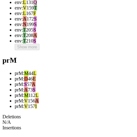
env
:
L
131
Q
env
:
V
159
T
env
:
L
167
F
env
:
A
172
S
env
:
N
199
S
env
:
T
205
S
env
:
T
208
A
env
:
T
210
S
Show more
prM
prM
:
M
44
L
prM
:
D
46
E
prM
:
S
57
A
prM
:
A
73
S
prM
:
M
112
L
prM
:
V
156
A
prM
:
V
157
I
Deletions
N/A
Insertions