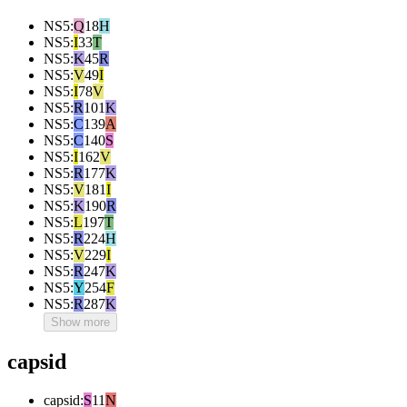
NS5
:
Q
18
H
NS5
:
I
33
T
NS5
:
K
45
R
NS5
:
V
49
I
NS5
:
I
78
V
NS5
:
R
101
K
NS5
:
C
139
A
NS5
:
C
140
S
NS5
:
I
162
V
NS5
:
R
177
K
NS5
:
V
181
I
NS5
:
K
190
R
NS5
:
L
197
T
NS5
:
R
224
H
NS5
:
V
229
I
NS5
:
R
247
K
NS5
:
Y
254
F
NS5
:
R
287
K
Show more
capsid
capsid
:
S
11
N