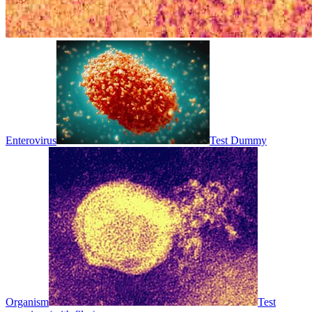
Enterovirus
Test Dummy
Organism
Test