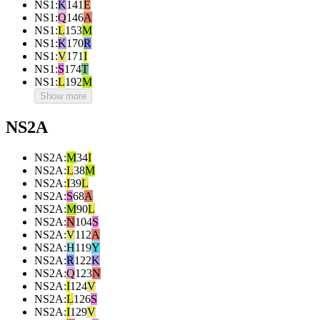
NS1
:
K
141
E
NS1
:
Q
146
A
NS1
:
L
153
M
NS1
:
K
170
R
NS1
:
V
171
I
NS1
:
S
174
T
NS1
:
L
192
M
Show more
NS2A
NS2A
:
M
34
I
NS2A
:
L
38
M
NS2A
:
I
39
L
NS2A
:
S
68
A
NS2A
:
M
90
L
NS2A
:
N
104
S
NS2A
:
V
112
A
NS2A
:
H
119
Y
NS2A
:
R
122
K
NS2A
:
Q
123
N
NS2A
:
I
124
V
NS2A
:
L
126
S
NS2A
:
I
129
V