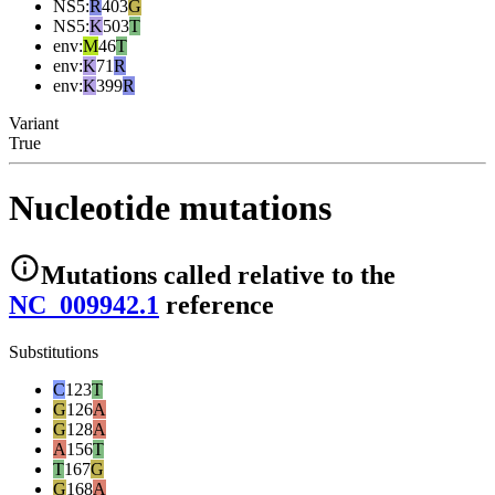
NS5
:
R
403
G
NS5
:
K
503
T
env
:
M
46
T
env
:
K
71
R
env
:
K
399
R
Variant
True
Nucleotide mutations
Mutations
called relative to the
NC_009942.1
reference
Substitutions
C
123
T
G
126
A
G
128
A
A
156
T
T
167
G
G
168
A