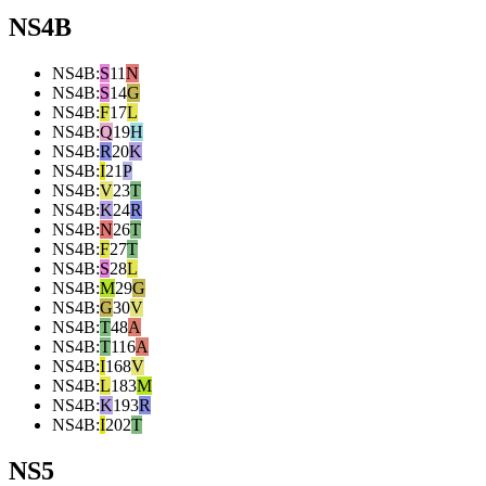
NS4B
NS4B
:
S
11
N
NS4B
:
S
14
G
NS4B
:
F
17
L
NS4B
:
Q
19
H
NS4B
:
R
20
K
NS4B
:
I
21
P
NS4B
:
V
23
T
NS4B
:
K
24
R
NS4B
:
N
26
T
NS4B
:
F
27
T
NS4B
:
S
28
L
NS4B
:
M
29
G
NS4B
:
G
30
V
NS4B
:
T
48
A
NS4B
:
T
116
A
NS4B
:
I
168
V
NS4B
:
L
183
M
NS4B
:
K
193
R
NS4B
:
I
202
T
NS5