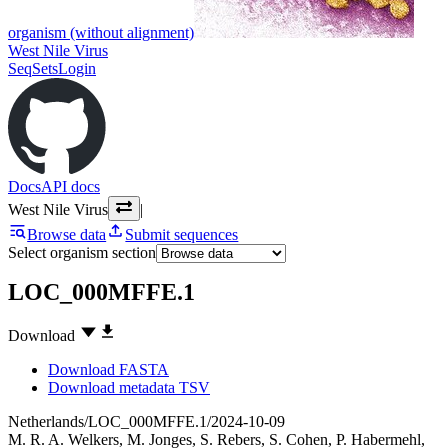
organism (without alignment)
West Nile Virus
SeqSets
Login
Docs
API docs
West Nile Virus
|
Browse data
Submit sequences
Select organism section
LOC_000MFFE.1
Download
Download FASTA
Download metadata TSV
Netherlands/LOC_000MFFE.1/2024-10-09
M. R. A. Welkers
,
M. Jonges
,
S. Rebers
,
S. Cohen
,
P. Habermehl
,