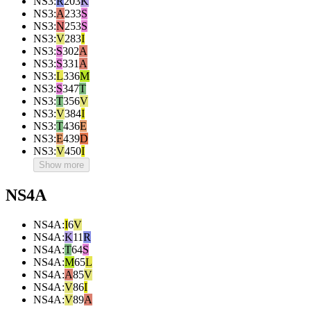
NS3
:
R
203
K
NS3
:
A
233
S
NS3
:
N
253
S
NS3
:
V
283
I
NS3
:
S
302
A
NS3
:
S
331
A
NS3
:
L
336
M
NS3
:
S
347
T
NS3
:
T
356
V
NS3
:
V
384
I
NS3
:
T
436
E
NS3
:
E
439
D
NS3
:
V
450
I
Show more
NS4A
NS4A
:
I
6
V
NS4A
:
K
11
R
NS4A
:
T
64
S
NS4A
:
M
65
L
NS4A
:
A
85
V
NS4A
:
V
86
I
NS4A
:
V
89
A