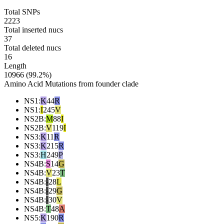
Total SNPs
2223
Total inserted nucs
37
Total deleted nucs
16
Length
10966 (99.2%)
Amino Acid Mutations from founder clade
NS1
:
K
44
R
NS1
:
I
245
V
NS2B
:
M
88
I
NS2B
:
V
119
I
NS3
:
K
11
R
NS3
:
K
215
R
NS3
:
H
249
P
NS4B
:
S
14
G
NS4B
:
V
23
T
NS4B
:
-
28
L
NS4B
:
-
29
G
NS4B
:
-
30
V
NS4B
:
T
48
A
NS5
:
K
190
R