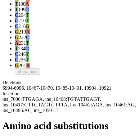
T
180
A
T
199
C
C
204
T
C
210
T
C
216
G
G
219
A
G
222
C
A
231
T
T
234
C
C
246
T
C
255
T
G
261
A
Show more
Deletions
6994-6996, 10467-10470, 10485-10491, 10904, 10921
Insertions
ins_7006:TTGAGA, ins_10408:TGTATTGAGT,
ins_10417:GTTGTAGTGTTTA, ins_10452:AGA, ins_10461:AG,
ins_10495:AC, ins_10501:T
Amino acid substitutions