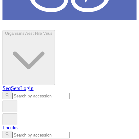
Loculus
Organisms
West Nile Virus
SeqSets
Login
Loculus