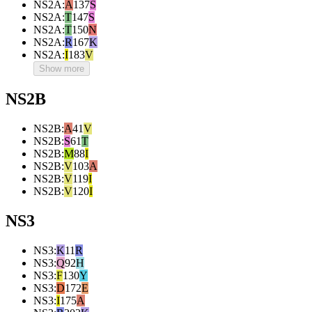
NS2A
:
A
137
S
NS2A
:
T
147
S
NS2A
:
T
150
N
NS2A
:
R
167
K
NS2A
:
I
183
V
Show more
NS2B
NS2B
:
A
41
V
NS2B
:
S
61
T
NS2B
:
M
88
I
NS2B
:
V
103
A
NS2B
:
V
119
I
NS2B
:
V
120
I
NS3
NS3
:
K
11
R
NS3
:
Q
92
H
NS3
:
F
130
Y
NS3
:
D
172
E
NS3
:
I
175
A