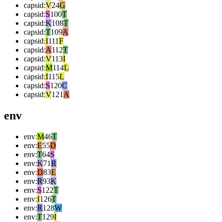
capsid
:
V
24
G
capsid
:
S
100
T
capsid
:
K
108
T
capsid
:
T
109
A
capsid
:
I
111
F
capsid
:
A
112
T
capsid
:
V
113
I
capsid
:
M
114
L
capsid
:
I
115
L
capsid
:
S
120
C
capsid
:
V
121
A
env
env
:
M
46
T
env
:
E
55
D
env
:
T
64
S
env
:
K
71
R
env
:
D
83
E
env
:
R
93
K
env
:
S
122
T
env
:
I
126
T
env
:
R
128
W
env
:
T
129
I