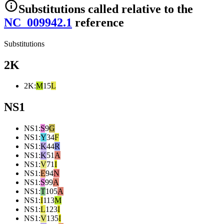
Substitutions
called relative to the
NC_009942.1
reference
Substitutions
2K
2K
:
M
15
L
NS1
NS1
:
S
9
G
NS1
:
Y
34
F
NS1
:
K
44
R
NS1
:
K
51
A
NS1
:
V
71
I
NS1
:
E
94
N
NS1
:
S
99
A
NS1
:
T
105
A
NS1
:
I
113
M
NS1
:
L
123
I
NS1
:
V
135
I