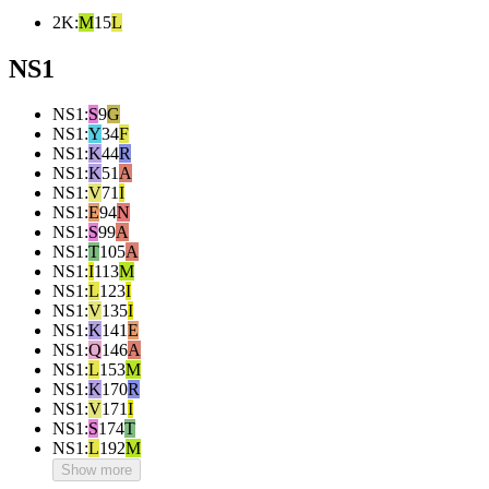
2K
:
M
15
L
NS1
NS1
:
S
9
G
NS1
:
Y
34
F
NS1
:
K
44
R
NS1
:
K
51
A
NS1
:
V
71
I
NS1
:
E
94
N
NS1
:
S
99
A
NS1
:
T
105
A
NS1
:
I
113
M
NS1
:
L
123
I
NS1
:
V
135
I
NS1
:
K
141
E
NS1
:
Q
146
A
NS1
:
L
153
M
NS1
:
K
170
R
NS1
:
V
171
I
NS1
:
S
174
T
NS1
:
L
192
M
Show more