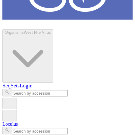
Loculus
Organisms
West Nile Virus
SeqSets
Login
Loculus