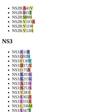
NS2B
:
A
41
V
NS2B
:
S
61
T
NS2B
:
M
88
I
NS2B
:
V
103
A
NS2B
:
V
119
I
NS2B
:
V
120
I
NS3
NS3
:
K
11
R
NS3
:
Q
92
H
NS3
:
F
130
Y
NS3
:
D
172
E
NS3
:
I
175
A
NS3
:
R
203
K
NS3
:
R
215
K
NS3
:
A
233
S
NS3
:
N
253
S
NS3
:
V
283
I
NS3
:
S
302
A
NS3
:
S
331
A
NS3
:
L
336
M
NS3
:
S
347
T