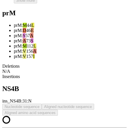
Show more
prM
prM
:
M
44
L
prM
:
D
46
E
prM
:
S
57
A
prM
:
A
73
S
prM
:
M
112
L
prM
:
V
156
A
prM
:
V
157
I
Deletions
N/A
Insertions
NS4B
ins_NS4B:31:N
Nucleotide sequence
Aligned nucleotide sequence
Aligned amino acid sequences