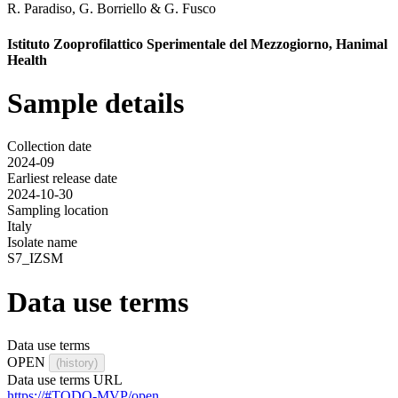
R. Paradiso
,
G. Borriello
&
G. Fusco
Istituto Zooprofilattico Sperimentale del Mezzogiorno, Hanimal
Health
Sample details
Collection date
2024-09
Earliest release date
2024-10-30
Sampling location
Italy
Isolate name
S7_IZSM
Data use terms
Data use terms
OPEN
(history)
Data use terms URL
https://#TODO-MVP/open