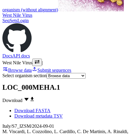
organism (without alignment)
West Nile Virus
SeqSets
Login
Docs
API docs
West Nile Virus
|
Browse data
Submit sequences
Select organism section
LOC_000MEHA.1
Download
Download FASTA
Download metadata TSV
Italy/S7_IZSM/2024-09-01
M. Viscardi
,
L. Cozzolino
,
L. Cardillo
,
C. De Martinis
,
A. Rinaldi
,