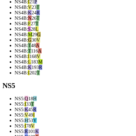
NS4B
:
I
21
P
NS4B
:
V
23
T
NS4B
:
K
24
R
NS4B
:
N
26
T
NS4B
:
F
27
T
NS4B
:
S
28
L
NS4B
:
M
29
G
NS4B
:
G
30
V
NS4B
:
T
48
A
NS4B
:
T
116
A
NS4B
:
I
168
V
NS4B
:
L
183
M
NS4B
:
K
193
R
NS4B
:
I
202
T
NS5
NS5
:
Q
18
H
NS5
:
I
33
T
NS5
:
K
45
R
NS5
:
V
49
I
NS5
:
H
53
Y
NS5
:
I
78
V
NS5
:
R
101
K