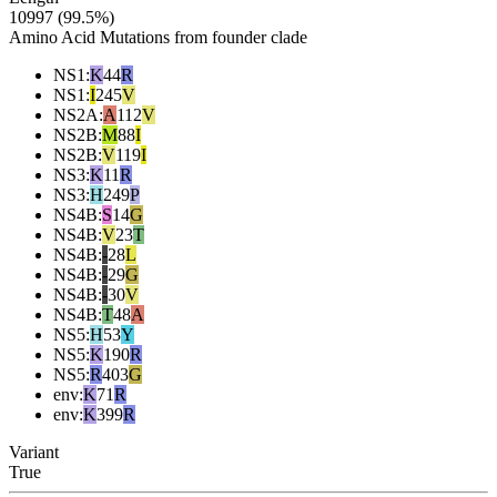
10997 (99.5%)
Amino Acid Mutations from founder clade
NS1
:
K
44
R
NS1
:
I
245
V
NS2A
:
A
112
V
NS2B
:
M
88
I
NS2B
:
V
119
I
NS3
:
K
11
R
NS3
:
H
249
P
NS4B
:
S
14
G
NS4B
:
V
23
T
NS4B
:
-
28
L
NS4B
:
-
29
G
NS4B
:
-
30
V
NS4B
:
T
48
A
NS5
:
H
53
Y
NS5
:
K
190
R
NS5
:
R
403
G
env
:
K
71
R
env
:
K
399
R
Variant
True