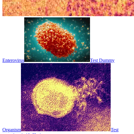
Enterovirus
Test Dummy
Organism
Test