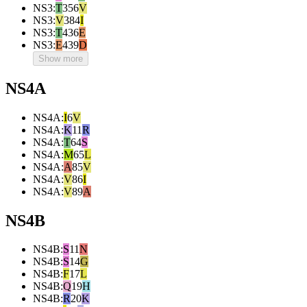
NS3
:
T
356
V
NS3
:
V
384
I
NS3
:
T
436
E
NS3
:
E
439
D
Show more
NS4A
NS4A
:
I
6
V
NS4A
:
K
11
R
NS4A
:
T
64
S
NS4A
:
M
65
L
NS4A
:
A
85
V
NS4A
:
V
86
I
NS4A
:
V
89
A
NS4B
NS4B
:
S
11
N
NS4B
:
S
14
G
NS4B
:
F
17
L
NS4B
:
Q
19
H
NS4B
:
R
20
K