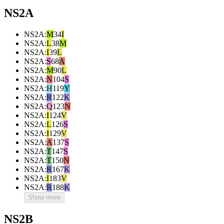
NS2A
NS2A
:
M
34
I
NS2A
:
L
38
M
NS2A
:
I
39
L
NS2A
:
S
68
A
NS2A
:
M
90
L
NS2A
:
N
104
S
NS2A
:
H
119
Y
NS2A
:
R
122
K
NS2A
:
Q
123
N
NS2A
:
I
124
V
NS2A
:
L
126
S
NS2A
:
I
129
V
NS2A
:
A
137
S
NS2A
:
T
147
S
NS2A
:
T
150
N
NS2A
:
R
167
K
NS2A
:
I
183
V
NS2A
:
R
188
K
Show more
NS2B