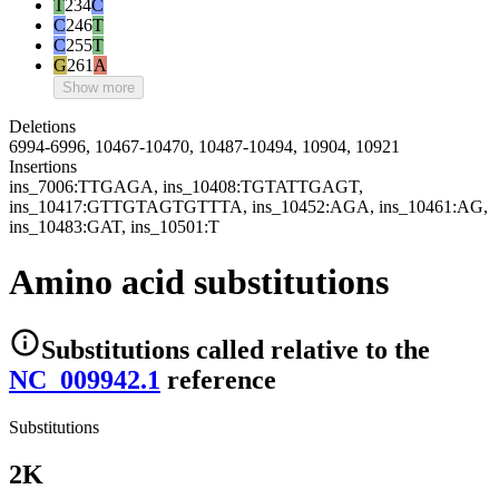
T
234
C
C
246
T
C
255
T
G
261
A
Show more
Deletions
6994-6996, 10467-10470, 10487-10494, 10904, 10921
Insertions
ins_7006:TTGAGA, ins_10408:TGTATTGAGT,
ins_10417:GTTGTAGTGTTTA, ins_10452:AGA, ins_10461:AG,
ins_10483:GAT, ins_10501:T
Amino acid substitutions
Substitutions
called relative to the
NC_009942.1
reference
Substitutions
2K