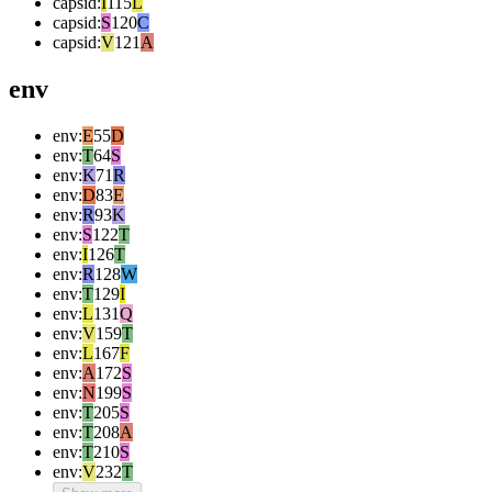
capsid
:
I
115
L
capsid
:
S
120
C
capsid
:
V
121
A
env
env
:
E
55
D
env
:
T
64
S
env
:
K
71
R
env
:
D
83
E
env
:
R
93
K
env
:
S
122
T
env
:
I
126
T
env
:
R
128
W
env
:
T
129
I
env
:
L
131
Q
env
:
V
159
T
env
:
L
167
F
env
:
A
172
S
env
:
N
199
S
env
:
T
205
S
env
:
T
208
A
env
:
T
210
S
env
:
V
232
T