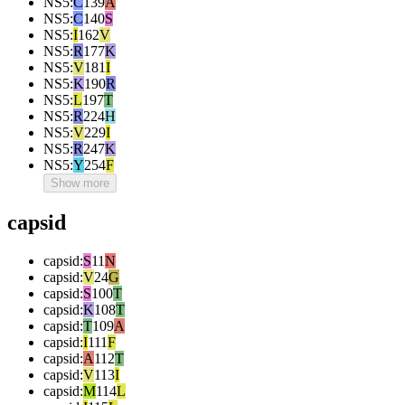
NS5
:
C
139
A
NS5
:
C
140
S
NS5
:
I
162
V
NS5
:
R
177
K
NS5
:
V
181
I
NS5
:
K
190
R
NS5
:
L
197
T
NS5
:
R
224
H
NS5
:
V
229
I
NS5
:
R
247
K
NS5
:
Y
254
F
Show more
capsid
capsid
:
S
11
N
capsid
:
V
24
G
capsid
:
S
100
T
capsid
:
K
108
T
capsid
:
T
109
A
capsid
:
I
111
F
capsid
:
A
112
T
capsid
:
V
113
I
capsid
:
M
114
L