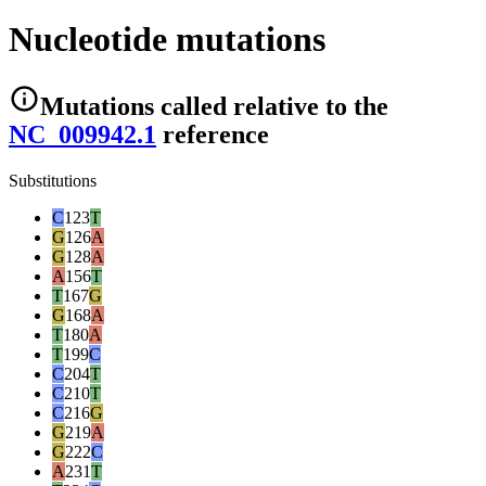
Nucleotide mutations
Mutations
called relative to the
NC_009942.1
reference
Substitutions
C
123
T
G
126
A
G
128
A
A
156
T
T
167
G
G
168
A
T
180
A
T
199
C
C
204
T
C
210
T
C
216
G
G
219
A
G
222
C
A
231
T