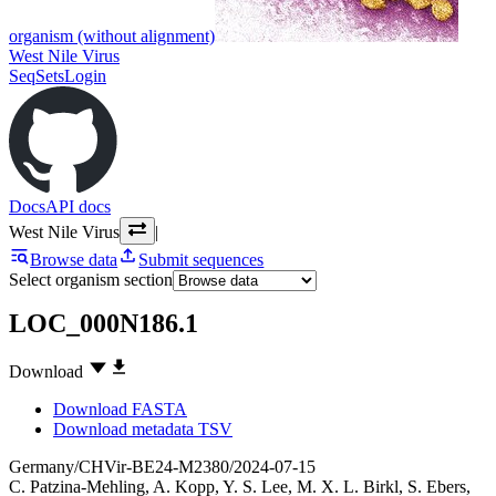
organism (without alignment)
West Nile Virus
SeqSets
Login
Docs
API docs
West Nile Virus
|
Browse data
Submit sequences
Select organism section
LOC_000N186.1
Download
Download FASTA
Download metadata TSV
Germany/CHVir-BE24-M2380/2024-07-15
C. Patzina-Mehling
,
A. Kopp
,
Y. S. Lee
,
M. X. L. Birkl
,
S. Ebers
,