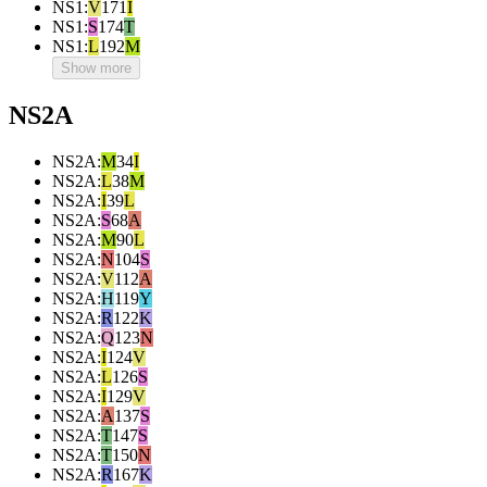
NS1
:
V
171
I
NS1
:
S
174
T
NS1
:
L
192
M
Show more
NS2A
NS2A
:
M
34
I
NS2A
:
L
38
M
NS2A
:
I
39
L
NS2A
:
S
68
A
NS2A
:
M
90
L
NS2A
:
N
104
S
NS2A
:
V
112
A
NS2A
:
H
119
Y
NS2A
:
R
122
K
NS2A
:
Q
123
N
NS2A
:
I
124
V
NS2A
:
L
126
S
NS2A
:
I
129
V
NS2A
:
A
137
S
NS2A
:
T
147
S
NS2A
:
T
150
N
NS2A
:
R
167
K