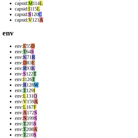
capsid
:
M
114
L
capsid
:
I
115
L
capsid
:
S
120
C
capsid
:
V
121
A
env
env
:
E
55
D
env
:
T
64
S
env
:
K
71
R
env
:
D
83
E
env
:
R
93
K
env
:
S
122
T
env
:
I
126
T
env
:
R
128
W
env
:
T
129
I
env
:
L
131
Q
env
:
V
159
A
env
:
L
167
F
env
:
A
172
S
env
:
N
199
S
env
:
T
205
S
env
:
T
208
A
env
:
T
210
S