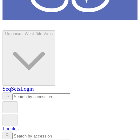
Loculus
Organisms
West Nile Virus
SeqSets
Login
Loculus