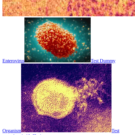
Enterovirus
Test Dummy
Organism
Test