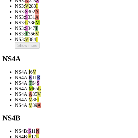
NS3
:
N
253
S
NS3
:
V
283
I
NS3
:
S
302
A
NS3
:
S
331
A
NS3
:
L
336
M
NS3
:
S
347
T
NS3
:
T
356
V
NS3
:
V
384
I
Show more
NS4A
NS4A
:
I
6
V
NS4A
:
K
11
R
NS4A
:
T
64
S
NS4A
:
M
65
L
NS4A
:
A
85
V
NS4A
:
V
86
I
NS4A
:
V
89
A
NS4B
NS4B
:
S
11
N
NS4B
:
F
17
L