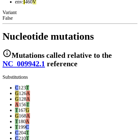
env
:
I
460
V
Variant
False
Nucleotide mutations
Mutations
called relative to the
NC_009942.1
reference
Substitutions
C
123
T
G
126
A
G
128
A
A
156
T
T
167
G
G
168
A
T
180
A
T
199
C
C
204
T
C
210
T