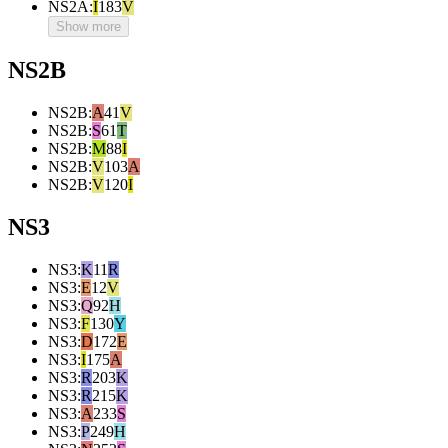
NS2A
:
I
183
V
Show more
NS2B
NS2B
:
A
41
V
NS2B
:
S
61
T
NS2B
:
M
88
I
NS2B
:
V
103
A
NS2B
:
V
120
I
NS3
NS3
:
K
11
R
NS3
:
E
12
V
NS3
:
Q
92
H
NS3
:
F
130
Y
NS3
:
D
172
E
NS3
:
I
175
A
NS3
:
R
203
K
NS3
:
R
215
K
NS3
:
A
233
S
NS3
:
P
249
H