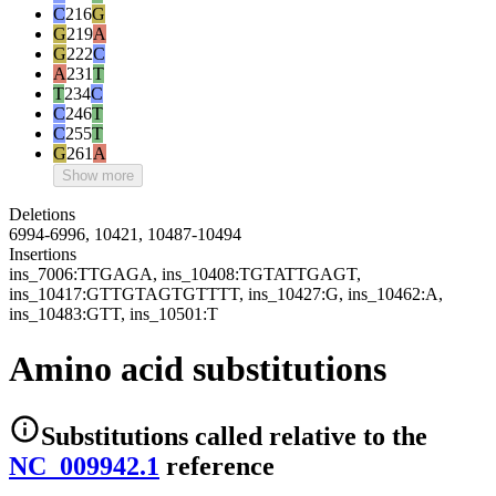
C
216
G
G
219
A
G
222
C
A
231
T
T
234
C
C
246
T
C
255
T
G
261
A
Show more
Deletions
6994-6996, 10421, 10487-10494
Insertions
ins_7006:TTGAGA, ins_10408:TGTATTGAGT,
ins_10417:GTTGTAGTGTTTT, ins_10427:G, ins_10462:A,
ins_10483:GTT, ins_10501:T
Amino acid substitutions
Substitutions
called relative to the
NC_009942.1
reference