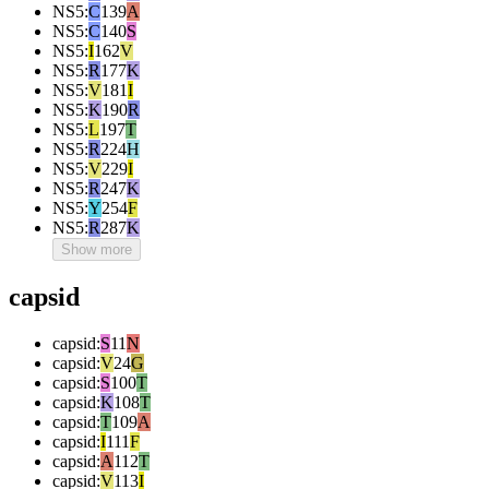
NS5
:
C
139
A
NS5
:
C
140
S
NS5
:
I
162
V
NS5
:
R
177
K
NS5
:
V
181
I
NS5
:
K
190
R
NS5
:
L
197
T
NS5
:
R
224
H
NS5
:
V
229
I
NS5
:
R
247
K
NS5
:
Y
254
F
NS5
:
R
287
K
Show more
capsid
capsid
:
S
11
N
capsid
:
V
24
G
capsid
:
S
100
T
capsid
:
K
108
T
capsid
:
T
109
A
capsid
:
I
111
F
capsid
:
A
112
T
capsid
:
V
113
I