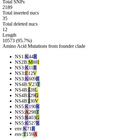
Total SNPs
2189
Total inserted nucs
35
Total deleted nucs
12
Length
10573 (95.7%)
Amino Acid Mutations from founder clade
NS1
:
K
44
R
NS2B
:
M
88
I
NS3
:
K
11
R
NS3
:
E
12
V
NS3
:
K
609
R
NS4B
:
V
23
T
NS4B
:
-
28
L
NS4B
:
-
29
G
NS4B
:
-
30
V
NS5
:
K
190
R
NS5
:
A
298
T
NS5
:
R
403
G
NS5
:
K
527
R
env
:
K
71
R
env
:
T
159
A