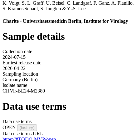
K. Voigt
,
S. L. Graff
,
U. Beisel
,
C. Landgraf
,
F. Ganz
,
A. Planillo
,
S. Kramer-Schadt
,
S. Junglen
&
Y.-S. Lee
Charite - Universitaetsmedizin Berlin, Institute for Virology
Sample details
Collection date
2024-07-15
Earliest release date
2026-04-22
Sampling location
Germany (Berlin)
Isolate name
CHVir-BE24-M2380
Data use terms
Data use terms
OPEN
(history)
Data use terms URL
https://#TODO-MVP/open