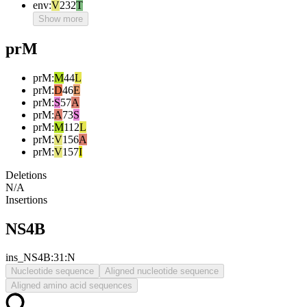
env
:
V
232
T
Show more
prM
prM
:
M
44
L
prM
:
D
46
E
prM
:
S
57
A
prM
:
A
73
S
prM
:
M
112
L
prM
:
V
156
A
prM
:
V
157
I
Deletions
N/A
Insertions
NS4B
ins_NS4B:31:N
Nucleotide sequence
Aligned nucleotide sequence
Aligned amino acid sequences