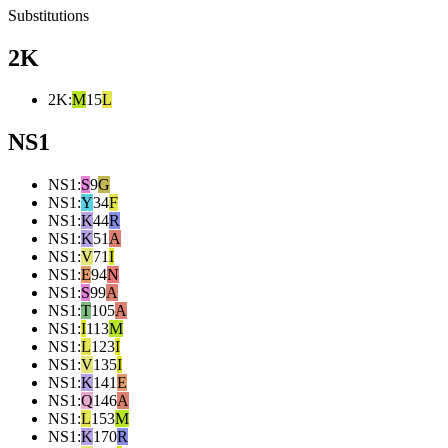
Substitutions
2K
2K
:
M
15
L
NS1
NS1
:
S
9
G
NS1
:
Y
34
F
NS1
:
K
44
R
NS1
:
K
51
A
NS1
:
V
71
I
NS1
:
E
94
N
NS1
:
S
99
A
NS1
:
T
105
A
NS1
:
I
113
M
NS1
:
L
123
I
NS1
:
V
135
I
NS1
:
K
141
E
NS1
:
Q
146
A
NS1
:
L
153
M
NS1
:
K
170
R