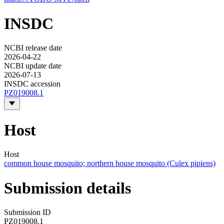
INSDC
NCBI release date
2026-04-22
NCBI update date
2026-07-13
INSDC accession
PZ019008.1
Host
Host
common house mosquito; northern house mosquito (Culex pipiens)
Submission details
Submission ID
PZ019008.1