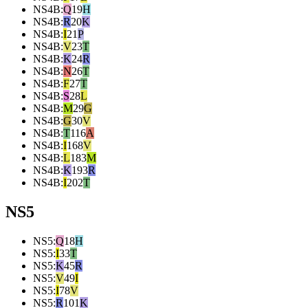
NS4B
:
Q
19
H
NS4B
:
R
20
K
NS4B
:
I
21
P
NS4B
:
V
23
T
NS4B
:
K
24
R
NS4B
:
N
26
T
NS4B
:
F
27
T
NS4B
:
S
28
L
NS4B
:
M
29
G
NS4B
:
G
30
V
NS4B
:
T
116
A
NS4B
:
I
168
V
NS4B
:
L
183
M
NS4B
:
K
193
R
NS4B
:
I
202
T
NS5
NS5
:
Q
18
H
NS5
:
I
33
T
NS5
:
K
45
R
NS5
:
V
49
I
NS5
:
I
78
V
NS5
:
R
101
K