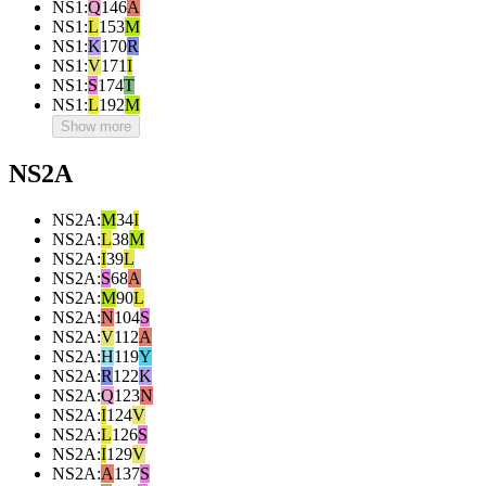
NS1
:
Q
146
A
NS1
:
L
153
M
NS1
:
K
170
R
NS1
:
V
171
I
NS1
:
S
174
T
NS1
:
L
192
M
Show more
NS2A
NS2A
:
M
34
I
NS2A
:
L
38
M
NS2A
:
I
39
L
NS2A
:
S
68
A
NS2A
:
M
90
L
NS2A
:
N
104
S
NS2A
:
V
112
A
NS2A
:
H
119
Y
NS2A
:
R
122
K
NS2A
:
Q
123
N
NS2A
:
I
124
V
NS2A
:
L
126
S
NS2A
:
I
129
V
NS2A
:
A
137
S