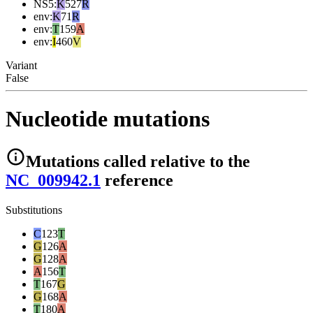
NS5
:
K
527
R
env
:
K
71
R
env
:
T
159
A
env
:
I
460
V
Variant
False
Nucleotide mutations
Mutations
called relative to the
NC_009942.1
reference
Substitutions
C
123
T
G
126
A
G
128
A
A
156
T
T
167
G
G
168
A
T
180
A