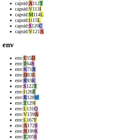
capsid
:
A
112
T
capsid
:
V
113
I
capsid
:
M
114
L
capsid
:
I
115
L
capsid
:
S
120
C
capsid
:
V
121
A
env
env
:
E
55
D
env
:
T
64
S
env
:
K
71
R
env
:
D
83
E
env
:
R
93
K
env
:
S
122
T
env
:
I
126
T
env
:
R
128
W
env
:
T
129
I
env
:
L
131
Q
env
:
V
159
A
env
:
L
167
F
env
:
A
172
S
env
:
N
199
S
env
:
T
205
S