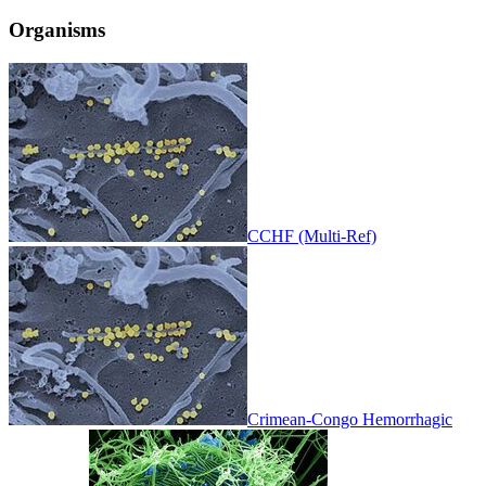
Organisms
CCHF (Multi-Ref)
Crimean-Congo Hemorrhagic