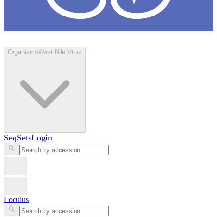
Loculus
Organisms
West Nile Virus
SeqSets
Login
Loculus