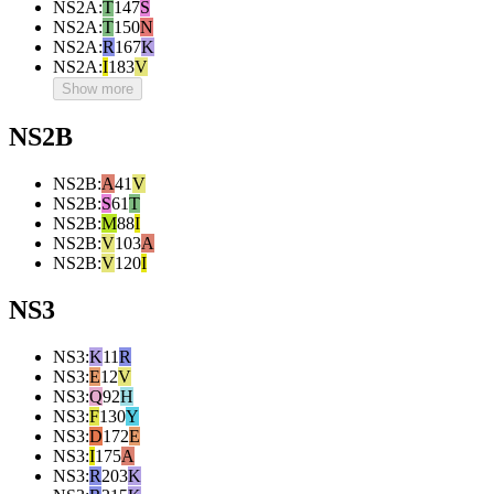
NS2A
:
T
147
S
NS2A
:
T
150
N
NS2A
:
R
167
K
NS2A
:
I
183
V
Show more
NS2B
NS2B
:
A
41
V
NS2B
:
S
61
T
NS2B
:
M
88
I
NS2B
:
V
103
A
NS2B
:
V
120
I
NS3
NS3
:
K
11
R
NS3
:
E
12
V
NS3
:
Q
92
H
NS3
:
F
130
Y
NS3
:
D
172
E
NS3
:
I
175
A
NS3
:
R
203
K