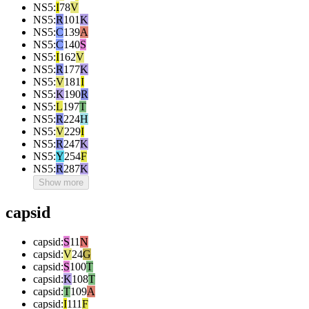
NS5
:
I
78
V
NS5
:
R
101
K
NS5
:
C
139
A
NS5
:
C
140
S
NS5
:
I
162
V
NS5
:
R
177
K
NS5
:
V
181
I
NS5
:
K
190
R
NS5
:
L
197
T
NS5
:
R
224
H
NS5
:
V
229
I
NS5
:
R
247
K
NS5
:
Y
254
F
NS5
:
R
287
K
Show more
capsid
capsid
:
S
11
N
capsid
:
V
24
G
capsid
:
S
100
T
capsid
:
K
108
T
capsid
:
T
109
A
capsid
:
I
111
F