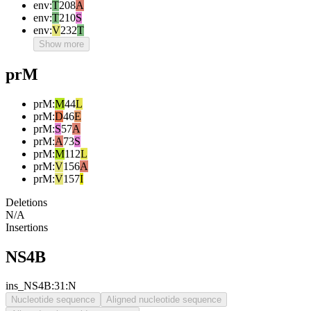
env
:
T
208
A
env
:
T
210
S
env
:
V
232
T
Show more
prM
prM
:
M
44
L
prM
:
D
46
E
prM
:
S
57
A
prM
:
A
73
S
prM
:
M
112
L
prM
:
V
156
A
prM
:
V
157
I
Deletions
N/A
Insertions
NS4B
ins_NS4B:31:N
Nucleotide sequence
Aligned nucleotide sequence