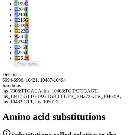
T
199
C
C
204
T
C
210
T
C
216
G
G
219
A
G
222
C
A
231
T
T
234
C
C
246
T
C
255
T
G
261
A
Show more
Deletions
6994-6996, 10421, 10487-10494
Insertions
ins_7006:TTGAGA, ins_10408:TGTATTGAGT,
ins_10417:GTTGTAGTGKTTT, ins_10427:G, ins_10462:A,
ins_10483:GTT, ins_10501:T
Amino acid substitutions
Substitutions
called relative to the