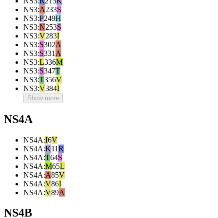
NS3
:
R
215
K
NS3
:
A
233
S
NS3
:
P
249
H
NS3
:
N
253
S
NS3
:
V
283
I
NS3
:
S
302
A
NS3
:
S
331
A
NS3
:
L
336
M
NS3
:
S
347
T
NS3
:
T
356
V
NS3
:
V
384
I
Show more
NS4A
NS4A
:
I
6
V
NS4A
:
K
11
R
NS4A
:
T
64
S
NS4A
:
M
65
L
NS4A
:
A
85
V
NS4A
:
V
86
I
NS4A
:
V
89
A
NS4B