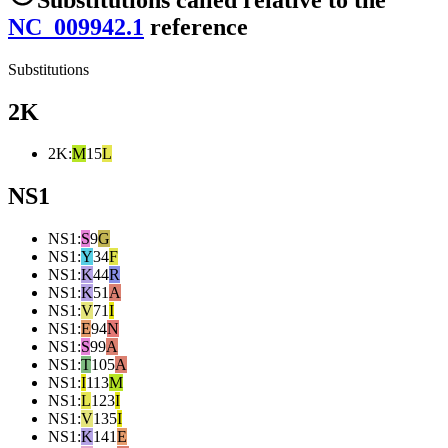
NC_009942.1
reference
Substitutions
2K
2K
:
M
15
L
NS1
NS1
:
S
9
G
NS1
:
Y
34
F
NS1
:
K
44
R
NS1
:
K
51
A
NS1
:
V
71
I
NS1
:
E
94
N
NS1
:
S
99
A
NS1
:
T
105
A
NS1
:
I
113
M
NS1
:
L
123
I
NS1
:
V
135
I
NS1
:
K
141
E