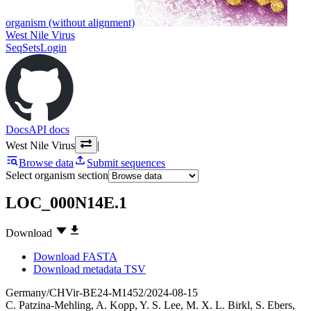
organism (without alignment)
West Nile Virus
SeqSets
Login
Docs
API docs
West Nile Virus
|
Browse data
Submit sequences
Select organism section
LOC_000N14E.1
Download
Download FASTA
Download metadata TSV
Germany/CHVir-BE24-M1452/2024-08-15
C. Patzina-Mehling
,
A. Kopp
,
Y. S. Lee
,
M. X. L. Birkl
,
S. Ebers
,