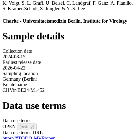
K. Voigt
,
S. L. Graff
,
U. Beisel
,
C. Landgraf
,
F. Ganz
,
A. Planillo
,
S. Kramer-Schadt
,
S. Junglen
&
Y.-S. Lee
Charite - Universitaetsmedizin Berlin, Institute for Virology
Sample details
Collection date
2024-08-15
Earliest release date
2026-04-22
Sampling location
Germany (Berlin)
Isolate name
CHVir-BE24-M1452
Data use terms
Data use terms
OPEN
(history)
Data use terms URL
https://#TODO-MVP/open