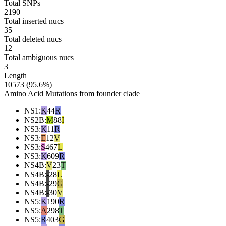
Total SNPs
2190
Total inserted nucs
35
Total deleted nucs
12
Total ambiguous nucs
3
Length
10573 (95.6%)
Amino Acid Mutations from founder clade
NS1
:
K
44
R
NS2B
:
M
88
I
NS3
:
K
11
R
NS3
:
E
12
V
NS3
:
S
467
L
NS3
:
K
609
R
NS4B
:
V
23
T
NS4B
:
-
28
L
NS4B
:
-
29
G
NS4B
:
-
30
V
NS5
:
K
190
R
NS5
:
A
298
T
NS5
:
R
403
G