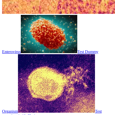
Enterovirus
Test Dummy
Organism
Test