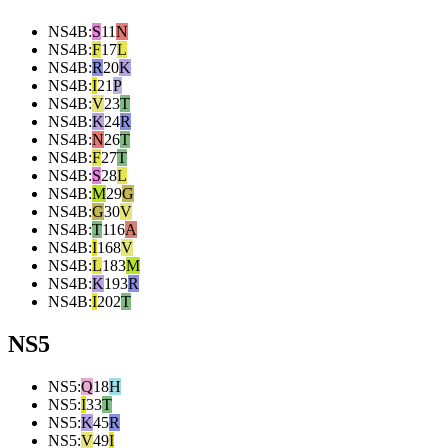
NS4B
:
S
11
N
NS4B
:
F
17
L
NS4B
:
R
20
K
NS4B
:
I
21
P
NS4B
:
V
23
T
NS4B
:
K
24
R
NS4B
:
N
26
T
NS4B
:
F
27
T
NS4B
:
S
28
L
NS4B
:
M
29
G
NS4B
:
G
30
V
NS4B
:
T
116
A
NS4B
:
I
168
V
NS4B
:
L
183
M
NS4B
:
K
193
R
NS4B
:
I
202
T
NS5
NS5
:
Q
18
H
NS5
:
I
33
T
NS5
:
K
45
R
NS5
:
V
49
I