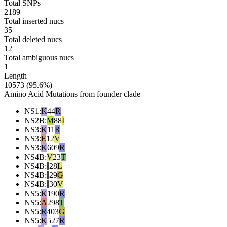
Total SNPs
2189
Total inserted nucs
35
Total deleted nucs
12
Total ambiguous nucs
1
Length
10573 (95.6%)
Amino Acid Mutations from founder clade
NS1
:
K
44
R
NS2B
:
M
88
I
NS3
:
K
11
R
NS3
:
E
12
V
NS3
:
K
609
R
NS4B
:
V
23
T
NS4B
:
-
28
L
NS4B
:
-
29
G
NS4B
:
-
30
V
NS5
:
K
190
R
NS5
:
A
298
T
NS5
:
R
403
G
NS5
:
K
527
R