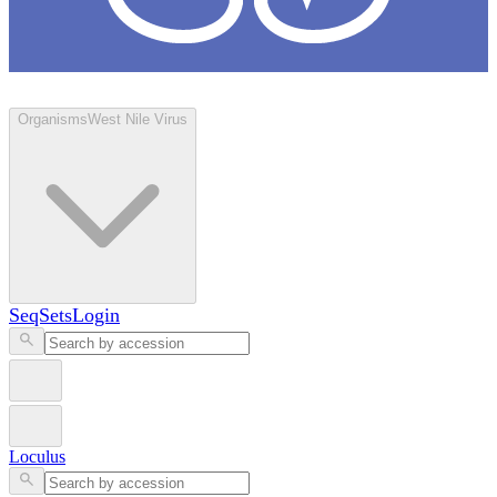
Loculus
Organisms
West Nile Virus
SeqSets
Login
Loculus