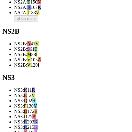
NS2A
:
T
150
N
NS2A
:
R
167
K
NS2A
:
I
183
V
Show more
NS2B
NS2B
:
A
41
V
NS2B
:
S
61
T
NS2B
:
M
88
I
NS2B
:
V
103
A
NS2B
:
V
120
I
NS3
NS3
:
K
11
R
NS3
:
E
12
V
NS3
:
Q
92
H
NS3
:
F
130
Y
NS3
:
D
172
E
NS3
:
I
175
A
NS3
:
R
203
K
NS3
:
R
215
K