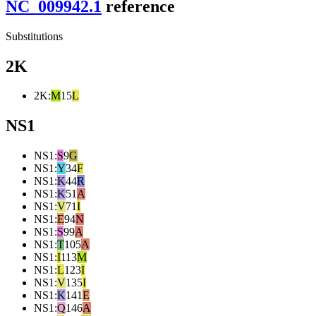
NC_009942.1
reference
Substitutions
2K
2K
:
M
15
L
NS1
NS1
:
S
9
G
NS1
:
Y
34
F
NS1
:
K
44
R
NS1
:
K
51
A
NS1
:
V
71
I
NS1
:
E
94
N
NS1
:
S
99
A
NS1
:
T
105
A
NS1
:
I
113
M
NS1
:
L
123
I
NS1
:
V
135
I
NS1
:
K
141
E
NS1
:
Q
146
A