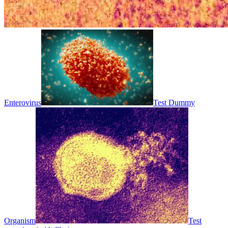
Enterovirus
Test Dummy
Organism
Test