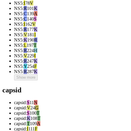
NS5
:
I
78
V
NS5
:
R
101
K
NS5
:
C
139
A
NS5
:
C
140
S
NS5
:
I
162
V
NS5
:
R
177
K
NS5
:
V
181
I
NS5
:
K
190
R
NS5
:
L
197
T
NS5
:
R
224
H
NS5
:
V
229
I
NS5
:
R
247
K
NS5
:
Y
254
F
NS5
:
R
287
K
Show more
capsid
capsid
:
S
11
N
capsid
:
V
24
G
capsid
:
S
100
T
capsid
:
K
108
T
capsid
:
T
109
A
capsid
:
I
111
F