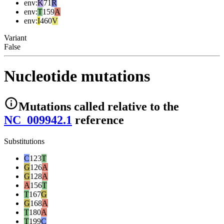
env
:
K
71
R
env
:
T
159
A
env
:
I
460
V
Variant
False
Nucleotide mutations
Mutations
called relative to the
NC_009942.1
reference
Substitutions
C
123
T
G
126
A
G
128
A
A
156
T
T
167
G
G
168
A
T
180
A
T
199
C