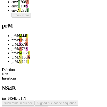
env
:
T
208
A
env
:
T
210
S
env
:
V
232
T
Show more
prM
prM
:
M
44
L
prM
:
D
46
E
prM
:
S
57
A
prM
:
A
73
S
prM
:
M
112
L
prM
:
V
156
A
prM
:
V
157
I
Deletions
N/A
Insertions
NS4B
ins_NS4B:31:N
Nucleotide sequence
Aligned nucleotide sequence