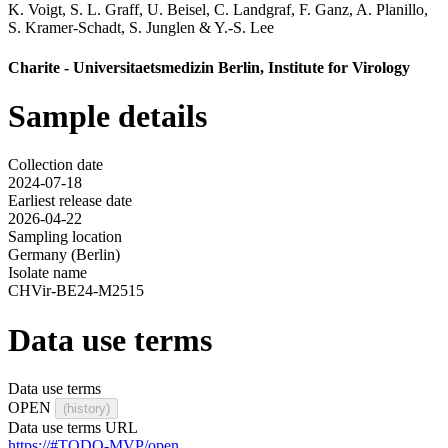
K. Voigt
,
S. L. Graff
,
U. Beisel
,
C. Landgraf
,
F. Ganz
,
A. Planillo
,
S. Kramer-Schadt
,
S. Junglen
&
Y.-S. Lee
Charite - Universitaetsmedizin Berlin, Institute for Virology
Sample details
Collection date
2024-07-18
Earliest release date
2026-04-22
Sampling location
Germany (Berlin)
Isolate name
CHVir-BE24-M2515
Data use terms
Data use terms
OPEN
(history)
Data use terms URL
https://#TODO-MVP/open