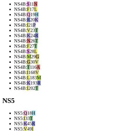
NS4B
:
S
11
N
NS4B
:
F
17
L
NS4B
:
Q
19
H
NS4B
:
R
20
K
NS4B
:
I
21
P
NS4B
:
V
23
T
NS4B
:
K
24
R
NS4B
:
N
26
T
NS4B
:
F
27
T
NS4B
:
S
28
L
NS4B
:
M
29
G
NS4B
:
G
30
V
NS4B
:
T
116
A
NS4B
:
I
168
V
NS4B
:
L
183
M
NS4B
:
K
193
R
NS4B
:
I
202
T
NS5
NS5
:
Q
18
H
NS5
:
I
33
T
NS5
:
K
45
R
NS5
:
V
49
I