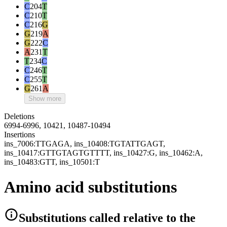
C
204
T
C
210
T
C
216
G
G
219
A
G
222
C
A
231
T
T
234
C
C
246
T
C
255
T
G
261
A
Show more
Deletions
6994-6996, 10421, 10487-10494
Insertions
ins_7006:TTGAGA, ins_10408:TGTATTGAGT,
ins_10417:GTTGTAGTGTTTT, ins_10427:G, ins_10462:A,
ins_10483:GTT, ins_10501:T
Amino acid substitutions
Substitutions
called relative to the