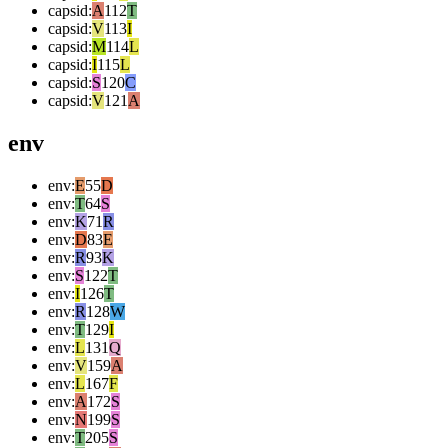
capsid
:
A
112
T
capsid
:
V
113
I
capsid
:
M
114
L
capsid
:
I
115
L
capsid
:
S
120
C
capsid
:
V
121
A
env
env
:
E
55
D
env
:
T
64
S
env
:
K
71
R
env
:
D
83
E
env
:
R
93
K
env
:
S
122
T
env
:
I
126
T
env
:
R
128
W
env
:
T
129
I
env
:
L
131
Q
env
:
V
159
A
env
:
L
167
F
env
:
A
172
S
env
:
N
199
S
env
:
T
205
S