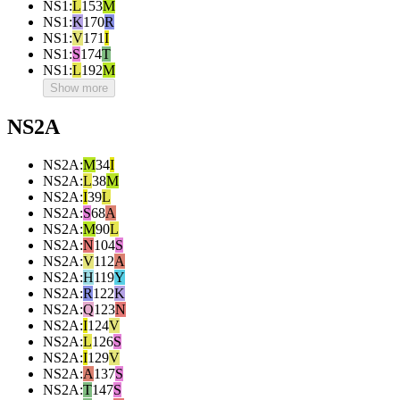
NS1
:
L
153
M
NS1
:
K
170
R
NS1
:
V
171
I
NS1
:
S
174
T
NS1
:
L
192
M
Show more
NS2A
NS2A
:
M
34
I
NS2A
:
L
38
M
NS2A
:
I
39
L
NS2A
:
S
68
A
NS2A
:
M
90
L
NS2A
:
N
104
S
NS2A
:
V
112
A
NS2A
:
H
119
Y
NS2A
:
R
122
K
NS2A
:
Q
123
N
NS2A
:
I
124
V
NS2A
:
L
126
S
NS2A
:
I
129
V
NS2A
:
A
137
S
NS2A
:
T
147
S