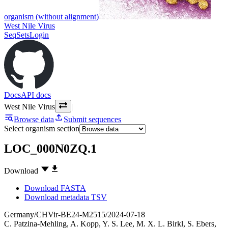
organism (without alignment)
West Nile Virus
SeqSets
Login
Docs
API docs
West Nile Virus
|
Browse data
Submit sequences
Select organism section
LOC_000N0ZQ.1
Download
Download FASTA
Download metadata TSV
Germany/CHVir-BE24-M2515/2024-07-18
C. Patzina-Mehling
,
A. Kopp
,
Y. S. Lee
,
M. X. L. Birkl
,
S. Ebers
,