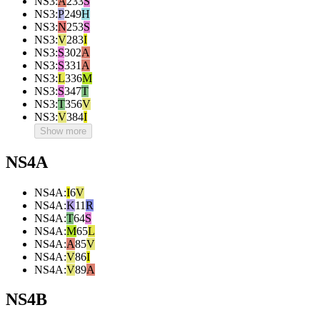
NS3
:
A
233
S
NS3
:
P
249
H
NS3
:
N
253
S
NS3
:
V
283
I
NS3
:
S
302
A
NS3
:
S
331
A
NS3
:
L
336
M
NS3
:
S
347
T
NS3
:
T
356
V
NS3
:
V
384
I
Show more
NS4A
NS4A
:
I
6
V
NS4A
:
K
11
R
NS4A
:
T
64
S
NS4A
:
M
65
L
NS4A
:
A
85
V
NS4A
:
V
86
I
NS4A
:
V
89
A
NS4B